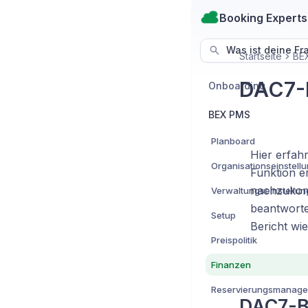
Booking Experts
Was ist deine Fr
Startseite
BE
DAC7-B
Onboarding
BEX PMS
Planboard
Hier erfah
Organisationseinstell
Funktion e
nachzukom
Verwaltungseinstellu
beantworte
Setup
Bericht wi
Preispolitik
Finanzen
Reservierungsmanag
DAC7-Be