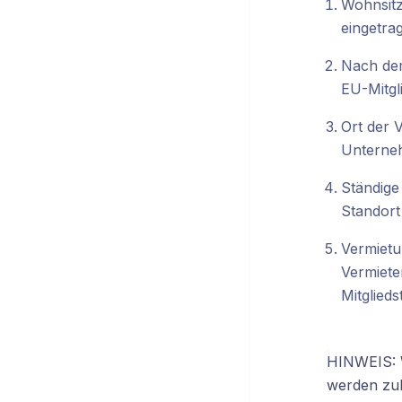
Wohnsitz
eingetra
Nach dem
EU-Mitgli
Ort der 
Unterneh
Ständige
Standort 
Vermietu
Vermiete
Mitglieds
HINWEIS: W
werden zu