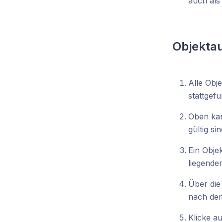
auch als
Objektau
Alle Obj
stattgefu
Oben kan
gültig si
Ein Obje
liegende
Über die
nach dem
Klicke a