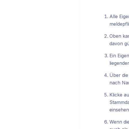
Alle Eig
meldepfl
Oben kan
davon gül
Ein Eige
liegenden
Über die
nach Nam
Klicke a
Stammdat
einsehen
Wenn die