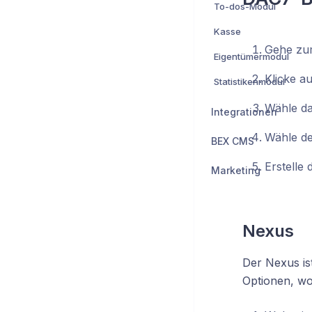
To-dos-Modul
Kasse
Gehe zum
Eigentümermodul
Klicke au
Statistikenmodul
Wähle da
Integrationen
Wähle de
BEX CMS
Erstelle 
Marketing
Nexus
Der Nexus is
Optionen, wo