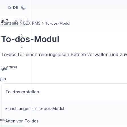
DE
age?
K
⌘
Startseite
BEX PMS
To-dos-Modul
To-dos-Modul
To-dos für einen reibungslosen Betrieb verwalten und zu
15 Artikel
ungen
ngen
To-dos erstellen
Einrichtungen im To-dos-Modul
ement
Arten von To-dos