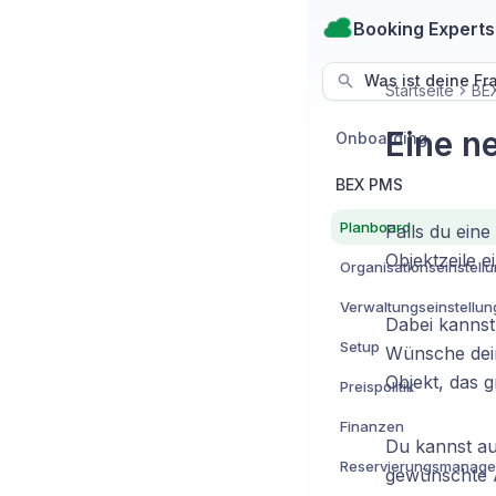
Booking Experts
Was ist deine Fr
Startseite
BE
Eine n
Onboarding
BEX PMS
Planboard
Falls du ein
Objektzeile 
Organisationseinstell
Verwaltungseinstellu
Dabei kannst
Setup
Wünsche dein
Objekt, das 
Preispolitik
Finanzen
Du kannst au
Reservierungsmanag
gewünschte A