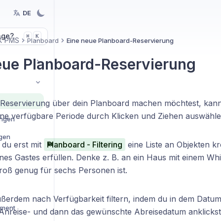
DE
age?
K
⌘
X PMS
Planboard
Eine neue Planboard-Reservierung
eue Planboard-Reservierung
e Reservierung über dein Planboard machen möchtest, kannst
eine verfügbare Periode durch Klicken und Ziehen auswähle
ungen
ngen
 du erst mit
Planboard - Filtering
eine Liste an Objekten kre
es Gastes erfüllen. Denke z. B. an ein Haus mit einem Whi
groß genug für sechs Personen ist.
ßerdem nach Verfügbarkeit filtern, indem du in dem Datum
ement
nreise- und dann das gewünschte Abreisedatum anklickst