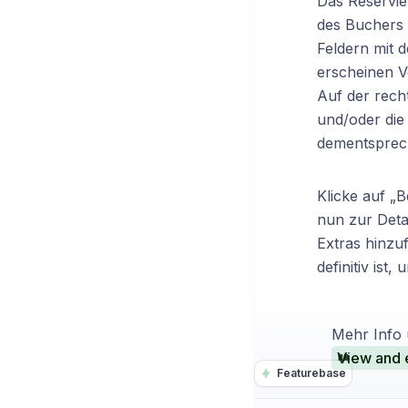
Das Reservie
des Buchers e
Feldern mit 
erscheinen V
Auf der recht
und/oder die
dementsprec
Klicke auf „B
nun zur Deta
Extras hinzu
definitiv ist
Mehr Info 
View and e
Featurebase