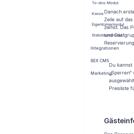
To-dos-Modul
Danach erste
Kasse
Zeile auf da
Eigentümermodul
ziehst. Das P
und Gastgrup
Statistikenmodul
Reservierung
Integrationen
BEX CMS
Du kannst 
„Sperren“ u
Marketing
ausgewählt
Preisliste 
Gästein