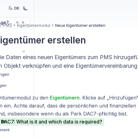
DE
age?
K
⌘
X PMS
Eigentümermodul
Neue Eigentümer erstellen
igentümer erstellen
ie Daten eines neuen Eigentümers zum PMS hinzugefü
em Objekt verknüpfen und eine Eigentümervereinbarun
ungen
ngen
entümermodul zu den
Eigentümern
. Klicke auf „Hinzufügen
 ein. Achte darauf, dass die persönlichen und finanziellen
ind, insbesondere wenn du als Park DAC7-pflichtig bist.
DAC7: What is it and which data is required?
ement