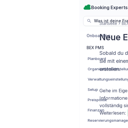
Booking Experts
Was ist deine Fr
Startseite
BE
Neue E
Onboarding
BEX PMS
Sobald du d
Planboard
sie mit ein
erstellen.
Organisationseinstell
Verwaltungseinstellu
Setup
Gehe im Eig
Informationen
Preispolitik
vollständig s
Finanzen
Weiterlesen:
Reservierungsmanag