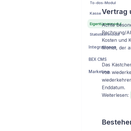
To-dos-Modul
Vertrag 
Kasse
Eigentümermodul
Achte besond
Rechnung/Abr
Statistikenmodul
Kosten und K
Integrationen
Monat, der ab
BEX CMS
Das Kästchen
Marketing
von wiederke
wiederkehren
Enddatum.
Weiterlesen:
Bestehe