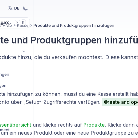
DE
age?
K
⌘
X PMS
Kasse
Produkte und Produktgruppen hinzufügen
te und Produktgruppen hinzuf
odukte hinzu, die du verkaufen möchtest. Diese kann
ungen
ngen
e hinzufügen zu können, musst du eine Kasse erstellt ha
nto über „Setup“-Zugriffsrechte verfügen.
Create and ope
ssenübersicht
und klicke rechts auf
Produkte
. Klicke dann
ement
 um ein neues Produkt oder eine neue Produktgruppe zu er