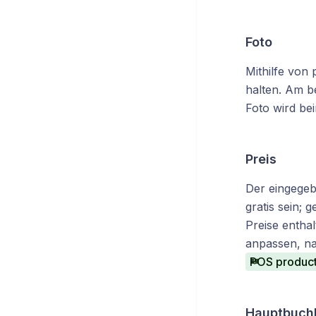
Foto
Mithilfe von
halten. Am b
Foto wird be
Preis
Der eingegebe
gratis sein; 
Preise entha
anpassen, na
POS product 
Hauptbuch