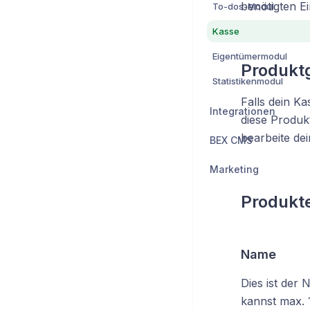
benötigten Ei
To-dos-Modul
Kasse
Eigentümermodul
Produkt
Statistikenmodul
Falls dein K
Integrationen
diese Produk
bearbeite de
BEX CMS
Marketing
Produkt
Name
Dies ist der
kannst max. 