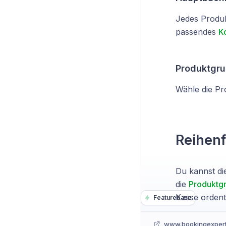
Jedes Produk
passendes
K
Produktgr
Wähle die Pr
Reihenf
Du kannst di
die
Produktg
Kasse ordentl
Featurebase
www.bookingexper