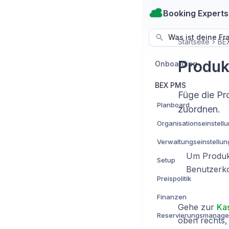
Booking Experts
Was ist deine Fr
Startseite
BE
Produk
Onboarding
BEX PMS
Füge die Pr
Planboard
zuordnen.
Organisationseinstell
Verwaltungseinstellu
Um Produkt
Setup
Benutzerko
Preispolitik
Finanzen
Gehe zur
Ka
Reservierungsmanag
oben rechts,