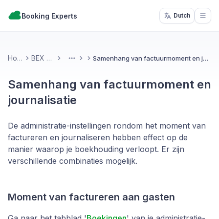
Booking Experts
Dutch
Open
Home
BEX PMS
Samenhang van factuurmoment en journalisatie
More
Samenhang van factuurmoment en
journalisatie
De administratie-instellingen rondom het moment van
factureren en journaliseren hebben effect op de
manier waarop je boekhouding verloopt. Er zijn
verschillende combinaties mogelijk.
Moment van factureren aan gasten
Ga naar het tabblad '
Boekingen
' van je administratie-