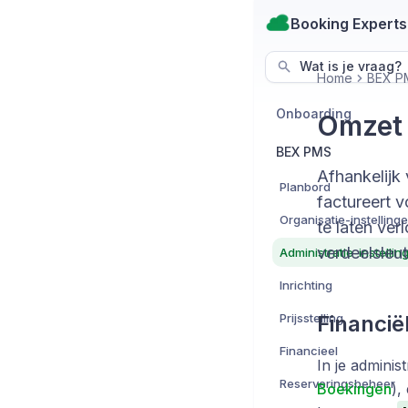
Booking Experts
Wat is je vraag?
Home
BEX P
Onboarding
Omzet 
BEX PMS
Afhankelijk 
Planbord
factureert 
Organisatie-instelling
te laten ve
verdeelsleut
Administratie-instellin
Inrichting
Prijsstelling
Financië
Financieel
In je adminis
Reserveringsbeheer
Boekingen
),