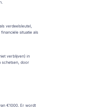
n.
ls verdeelsleutel,
inanciële situatie als
et verblijven) in
n schetsen, door
van €1000. Er wordt