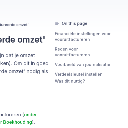
On this page
ctureerde omzet'
Financiële instellingen voor
erde omzet'
vooruitfactureren
Reden voor
ijn dat je omzet
vooruitfactureren
eken). Om dit in goed
Voorbeeld van journalisatie
rde omzet' nodig als
Verdeelsleutel instellen
Was dit nuttig?
factureren (
onder
r Boekhouding
).