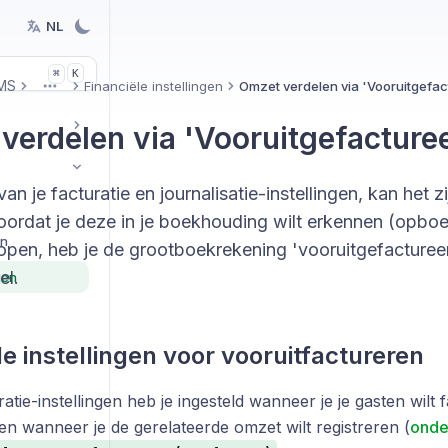
NL
K
⌘
MS
Financiële instellingen
Omzet verdelen via 'Vooruitgefa
More
verdelen via 'Vooruitgefacture
van je facturatie en journalisatie-instellingen, kan het z
voordat je deze in je boekhouding wilt erkennen (opbo
en
rlopen, heb je de grootboekrekening 'vooruitgefacturee
el.
gen
le instellingen voor vooruitfactureren
tratie-instellingen heb je ingesteld wanneer je je gasten wilt 
 en wanneer je de gerelateerde omzet wilt registreren (
onde