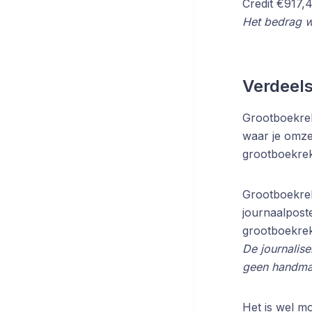
Credit €917,
Het bedrag w
Verdeels
Grootboekrek
waar je omzet
grootboekreke
Grootboekrek
journaalpost
grootboekreke
De journalise
geen handma
Het is wel m