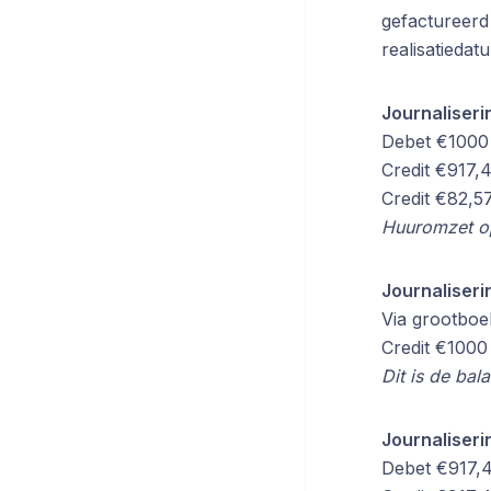
gefactureerd
realisatiedat
Journaliseri
Debet €1000 
Credit €917,
Credit €82,5
Huuromzet op
Journaliserin
Via grootboe
Credit €1000
Dit is de ba
Journaliseri
Debet €917,4