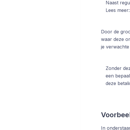
Naast regul
Lees meer
Door de groo
waar deze omz
je verwachte 
Zonder deze
een bepaal
deze betal
Voorbeel
In onderstaa