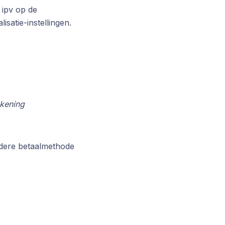
 ipv op de
satie-instellingen.
ekening
ndere betaalmethode