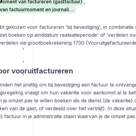
Moment van factureren (gastfactuur)
,
Samenhang van factuurmoment en journalisatie
ebt gekozen voor factureren 'bij bevestiging', in combinatie 
mzet boeken op einddatum realisatieperiode' of 'verdelen ov
erdelen via grootboekrekening 1700 (Vooruitgefactureerde
or vooruitfactureren
inden het prettig om bij bevestiging een factuur te ontvange
ngsregeling vraagt om hun vakantie voor aankomst al te bet
 je omzet pas te willen boeken als de dienst (de vakantie) 
cken van de gast, of verdeeld over het verblijf). In deze situa
) factuur in je administratie staan waarvan je de omzet pas 