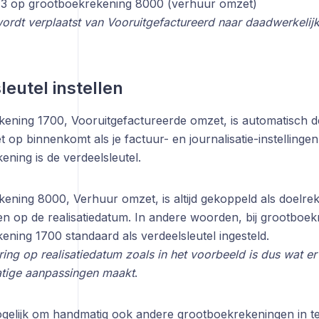
43 op grootboekrekening 8000 (verhuur omzet)
ordt verplaatst van Vooruitgefactureerd naar daadwerkelij
leutel instellen
ening 1700, Vooruitgefactureerde omzet, is automatisch 
 op binnenkomt als je factuur- en journalisatie-instelling
ning is de verdeelsleutel.
ening 8000, Verhuur omzet, is altijd gekoppeld als doelre
en op de realisatiedatum. In andere woorden, bij grootboek
ning 1700 standaard als verdeelsleutel ingesteld.
ring op realisatiedatum zoals in het voorbeeld is dus wat er
tige aanpassingen maakt
.
ogelijk om handmatig ook andere grootboekrekeningen in te 