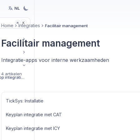
NL
K
⌘
Home
Integraties
Facilitair management
Facilitair management
Integratie-apps voor interne werkzaamheden
4 artikelen
Aan de slag met BEX App integraties
TickSys: Installatie
Keyplan integratie met CAT
Keyplan integratie met ICY