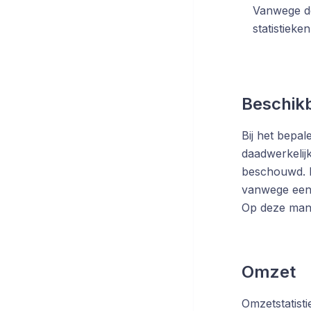
Vanwege de
statistieke
Beschik
Bij het bepa
daadwerkelijk
beschouwd. E
vanwege een c
Op deze manie
Omzet
Omzetstatist