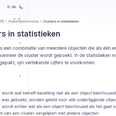
NL
K
⌘
MS
Statistiekenmodule
Clusters in statistieken
s in statistieken
 is een combinatie van meerdere objecten die als één 
anneer de cluster wordt geboekt. In de statistieken m
epakt, om vertekende cijfers te voorkomen.
r wordt wat betreft bezetting niet als een object beschouw
r was geboekt, worden geteld voor alle onderliggende objec
r wordt echter wel als een object beschouwd als het gaat 
t van een cluster vergelijken met andere objecten.