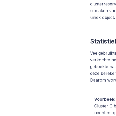
clusterreserv
uitmaken van 
uniek object.
Statisti
Veelgebruikt
verkochte na
geboekte nac
deze berekeni
Daarom worden
Voorbeeld
Cluster C 
nachten op