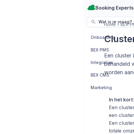
Booking Experts
Wat is je vraag?
Home
BEX P
Cluster
Onboarding
BEX PMS
Een cluster
Integraties
behandeld w
worden aang
BEX CMS
Marketing
In het kort
:
Een cluste
een cluste
Een cluste
totale omze