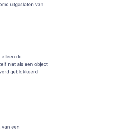
oms uitgesloten van
 alleen de
lf niet als een object
 werd geblokkeerd
t van een