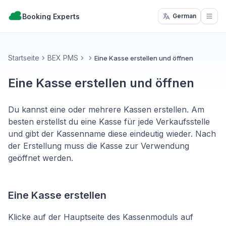
Booking Experts
German
Open
Startseite
BEX PMS
Eine Kasse erstellen und öffnen
Eine Kasse erstellen und öffnen
Du kannst eine oder mehrere Kassen erstellen. Am
besten erstellst du eine Kasse für jede Verkaufsstelle
und gibt der Kassenname diese eindeutig wieder. Nach
der Erstellung muss die Kasse zur Verwendung
geöffnet werden.
Eine Kasse erstellen
Klicke auf der Hauptseite des Kassenmoduls auf