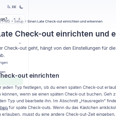
DE
age?
K
⌘
X PMS
Setup
Einen Late Check-out einrichten und erkennen
Late Check-out einrichten und 
er Check-out geht, hängt von den Einstellungen für di
ab.
ungen
ngen
heck-out einrichten
r jeden Typ festlegen, ob du einen späten Check-out erlau
n können, wenn sie einen späten Check-out buchen. Geh z
en Typ und bearbeite ihn. Im Abschnitt „Hausregeln” finde
chen für späte Check-outs. Wenn du das Kästchen anklicks
ement
 erlauben, musst du eine andere Check-out-Zeit eingeben. 