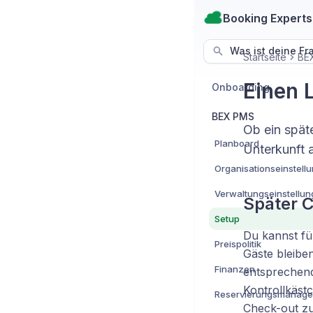
Booking Experts
Was ist deine Fr
Startseite
BE
Einen 
Onboarding
BEX PMS
Ob ein spät
Planboard
Unterkunft 
Organisationseinstell
Verwaltungseinstellu
Später C
Setup
Du kannst fü
Preispolitik
Gäste bleibe
Finanzen
entsprechend
Kontrollkäst
Reservierungsmanag
Check-out zu