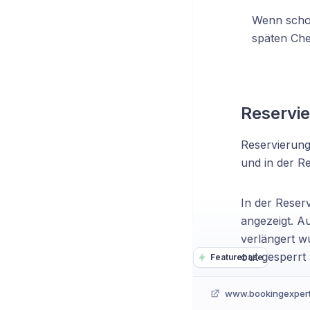
Wenn schon
späten Che
Reservi
Reservierung
und in der R
In der Reser
angezeigt. A
verlängert w
out gesperrt 
Featurebase
www.bookingexper