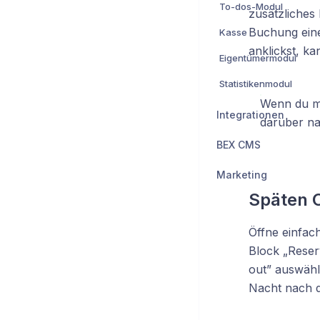
To-dos-Modul
zusätzliches
Buchung eine
Kasse
anklickst, k
Eigentümermodul
Statistikenmodul
Wenn du mö
Integrationen
darüber na
BEX CMS
Marketing
Späten C
Öffne einfac
Block „Reser
out” auswähl
Nacht nach d