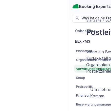
Booking Experts
Was ist deine Fr
Startseite
BE
Postle
Onboarding
BEX PMS
Planboard
Wenn ein Besu
Kurtaxe fälli
Organisationseinstell
Organisation
Verwaltungseinstellu
Postleitzahl
Setup
Preispolitik
Um mehrere
Finanzen
Komma.
Reservierungsmanag