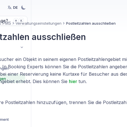
DE
age?
K
⌘
X PMS
Verwaltungseinstellungen
Postleitzahlen ausschließen
itzahlen ausschließen
cher ein Objekt in seinem eigenen Postleitzahlengebiet mie
g. In Booking Experts können Sie die Postleitzahlen angeben
ungen
 bei einer Reservierung keine Kurtaxe für Besucher aus di
ngen
engebiet erhebt. Dies können Sie
hier
tun.
 Postleitzahlen hinzuzufügen, trennen Sie die Postleitzah
ement