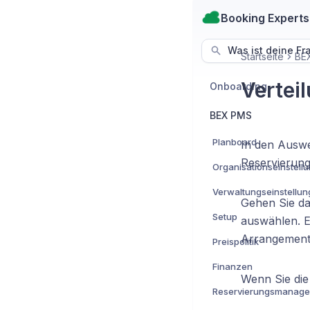
Booking Experts
Was ist deine Fr
Startseite
BE
Vertei
Onboarding
BEX PMS
Planboard
In den Auswe
Reservierung
Organisationseinstell
Verwaltungseinstellu
Gehen Sie d
Setup
auswählen. Es
Arrangements
Preispolitik
Finanzen
Wenn Sie die 
Reservierungsmanag