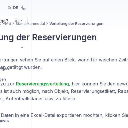
DE
age?
K
⌘
X PMS
Statistikenmodul
Verteilung der Reservierungen
lung der Reservierungen
rtungen sehen Sie auf einen Blick, wann für welchen Zeit
en getätigt wurden.
ungen
ngen
azu zur
Reservierungsverteilung
, hier können Sie den gew
 ist auch möglich, nach Objekt, Reservierungsetikett, Raba
, Aufenthaltsdauer usw. zu filtern.
Daten in eine Excel-Datei exportieren möchten, klicken Sie
ement