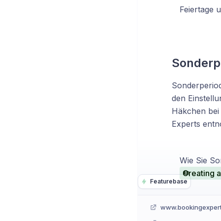
Feiertage 
Sonderpe
Sonderperiod
den Einstell
Häkchen bei
Experts ent
Wie Sie So
Creating a
Featurebase
www.bookingexper