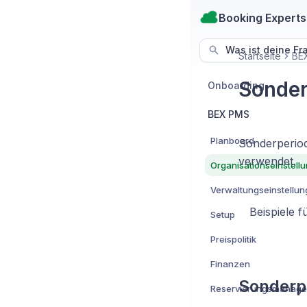
Booking Experts
Was ist deine Fr
Startseite
BE
Sonder
Onboarding
BEX PMS
Planboard
Sonderperiod
verwendet.
Organisationseinstell
Verwaltungseinstellu
Beispiele f
Setup
Preispolitik
Finanzen
Sonderp
Reservierungsmanag