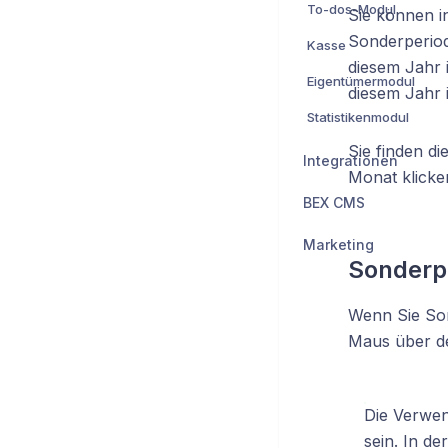
To-dos-Modul
Sie können i
Sonderperiod
Kasse
diesem Jahr 
Eigentümermodul
diesem Jahr 
Statistikenmodul
Sie finden d
Integrationen
Monat klicke
BEX CMS
Marketing
Sonderpe
Wenn Sie Son
Maus über de
Die Verwen
sein. In d