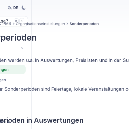
DE
age?
K
⌘
X PMS
Organisationseinstellungen
Sonderperioden
perioden
en werden u.a. in Auswertungen, Preislisten und in der S
ungen
ngen
ür Sonderperioden sind Feiertage, lokale Veranstaltungen o
erioden in Auswertungen
ement