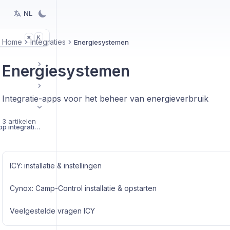
NL
K
⌘
Home
Integraties
Energiesystemen
Energiesystemen
Integratie-apps voor het beheer van energieverbruik
3 artikelen
Aan de slag met BEX App integraties
ICY: installatie & instellingen
Cynox: Camp-Control installatie & opstarten
Veelgestelde vragen ICY