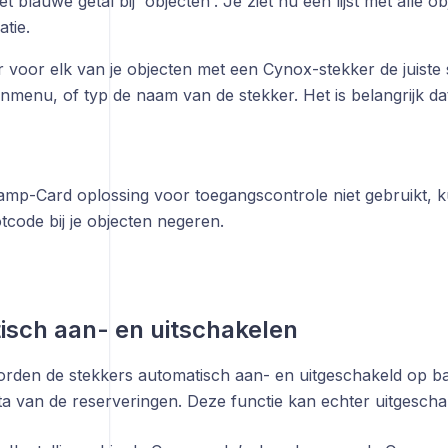
et blauwe getal bij 'objecten'. Je ziet nu een lijst met alle o
atie.
r voor elk van je objecten met een Cynox-stekker de juiste 
menu, of typ de naam van de stekker. Het is belangrijk da
amp-Card oplossing voor toegangscontrole niet gebruikt, kun
tcode bij je objecten negeren.
sch aan- en uitschakelen
rden de stekkers automatisch aan- en uitgeschakeld op b
ta van de reserveringen. Deze functie kan echter uitgesch