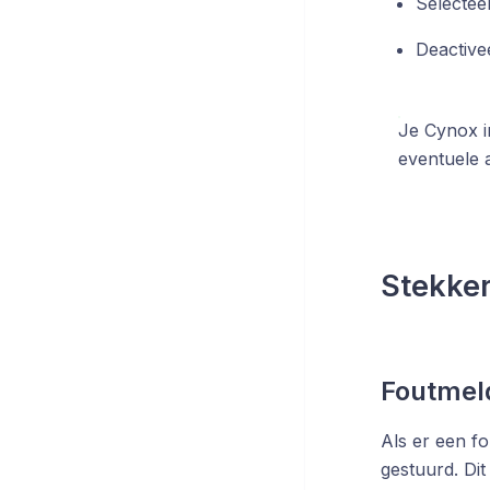
Selectee
Deactive
Je Cynox i
eventuele a
Stekke
Foutmeld
Als er een fo
gestuurd. Dit