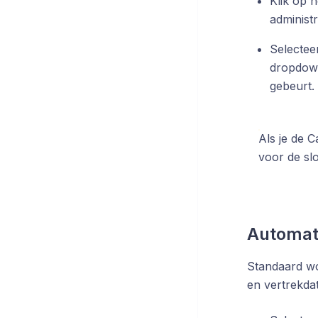
Klik op h
administr
Selectee
dropdown
gebeurt.
Als je de C
voor de slo
Automati
Standaard wo
en vertrekda