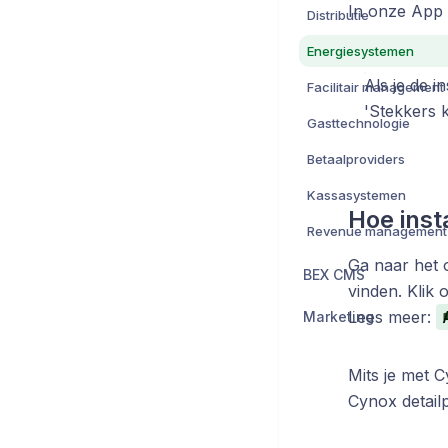
In onze App 
Distributie
Energiesystemen
Als je de 
Facilitair management
'Stekkers 
Gasttechnologie
Betaalproviders
Kassasystemen
Hoe inst
Revenue management
Ga naar het 
BEX CMS
vinden. Klik 
Lees meer:
Marketing
Mits je met 
Cynox detailp