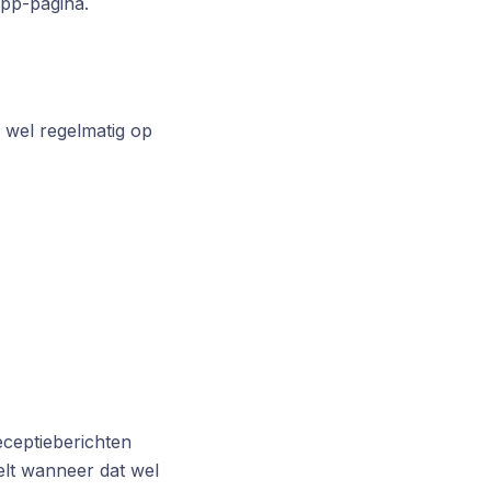
pp-pagina.
 wel regelmatig op
eceptieberichten
elt wanneer dat wel