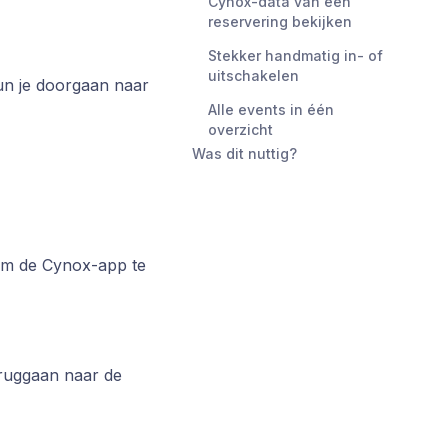
Cynox-data van een
reservering bekijken
Stekker handmatig in- of
uitschakelen
un je doorgaan naar
Alle events in één
overzicht
Was dit nuttig?
om de Cynox-app te
eruggaan naar de