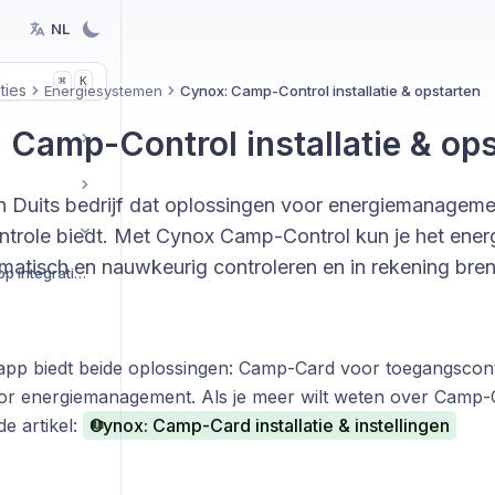
NL
K
⌘
ties
Energiesystemen
Cynox: Camp-Control installatie & opstarten
 Camp-Control installatie & op
n Duits bedrijf dat oplossingen voor energiemanageme
trole biedt. Met Cynox Camp-Control kun je het energ
matisch en nauwkeurig controleren en in rekening bre
Aan de slag met BEX App integraties
pp biedt beide oplossingen: Camp-Card voor toegangscon
or energiemanagement. Als je meer wilt weten over Camp-C
e artikel:
Cynox: Camp-Card installatie & instellingen