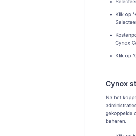
Selectee
Klik op 
Selectee
Kostenpos
Cynox Ca
Klik op '
Cynox st
Na het koppe
administrati
gekoppelde o
beheren.