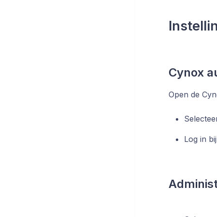
Instell
Cynox au
Open de Cyno
Selectee
Log in bi
Administ