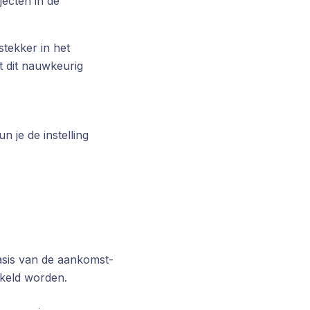
bjecten in de
stekker in het
t dit nauwkeurig
 je de instelling
asis van de aankomst-
akeld worden.