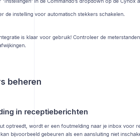
r 'Instellingen' in de Commando’s dropdown op de Cynox a
er de instelling voor automatisch stekkers schakelen.
ntegratie is klaar voor gebruik! Controleer de meterstanden
fwijkingen.
rs beheren
ing in receptieberichten
ut optreedt, wordt er een foutmelding naar je inbox voor r
 kan bijvoorbeeld gebeuren als een aansluiting niet inschak