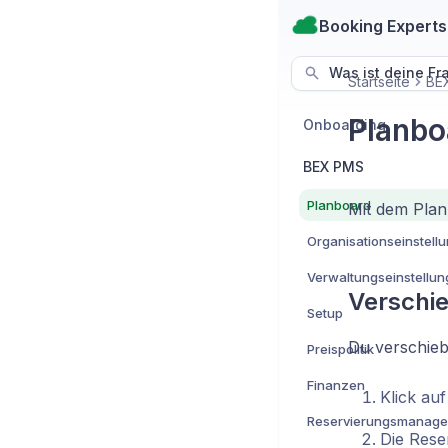
Booking Experts
Was ist deine Fr
Startseite
BE
Planbo
Onboarding
BEX PMS
Planboard
Mit dem Plan
Organisationseinstell
Verwaltungseinstellu
Verschie
Setup
Du verschieb
Preispolitik
Finanzen
Klick au
Reservierungsmanag
Die Rese