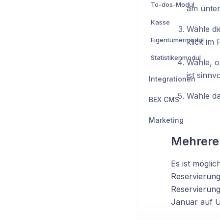
To-dos-Modul
am unter
Kasse
Wähle di
Eigentümermodul
klick im
Statistikenmodul
Wähle, o
ist sinnv
Integrationen
Wähle d
BEX CMS
Marketing
Mehrere 
Es ist mögli
Reservierunge
Reservierung 
Januar auf U