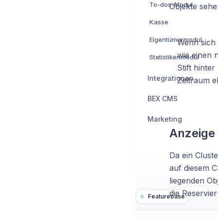
To-dos-Modul
Objekte sehe
Kasse
Eigentümermodul
Wenn sich 
wie einen 
Statistikenmodul
Stift hinte
Integrationen
Zeitraum eb
BEX CMS
Marketing
Anzeige 
Da ein Cluste
auf diesem C
liegenden Obj
die Reservier
Featurebase