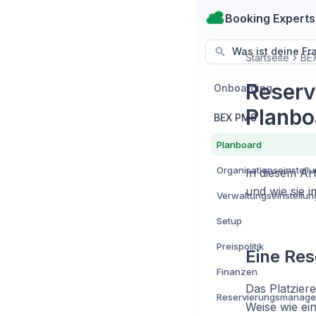
Booking Experts
Was ist deine Fr
Startseite
BE
Reserv
Onboarding
Planbo
BEX PMS
Planboard
Organisationseinstell
In diesem Art
und wie sie 
Verwaltungseinstellu
Setup
Preispolitik
Eine Res
Finanzen
Das Platziere
Reservierungsmanag
Weise wie ei