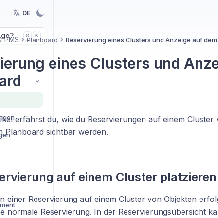
DE
age?
K
⌘
X PMS
Planboard
Reservierung eines Clusters und Anzeige auf dem
ierung eines Clusters und Anz
ard
ungen
ikel erfährst du, wie du Reservierungen auf einem Cluster 
im Planboard sichtbar werden.
ngen
ervierung auf einem Cluster platzieren
n einer Reservierung auf einem Cluster von Objekten erfolg
ement
ne normale Reservierung. In der Reservierungsübersicht ka