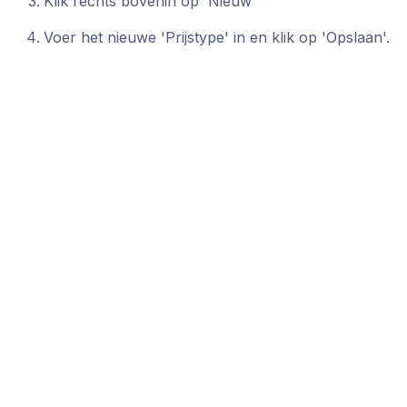
Klik rechts bovenin op 'Nieuw'
Voer het nieuwe 'Prijstype' in en klik op 'Opslaan'.