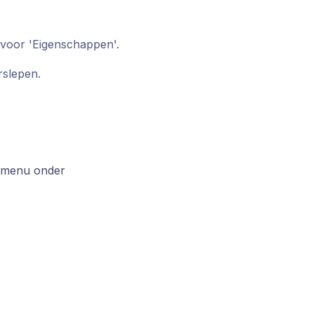
u voor 'Eigenschappen'.
rslepen.
r menu onder