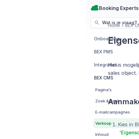
Booking Experts
Wat is je vraag?
Home
BEX C
Eigens
Onboarding
BEX PMS
Het is mogeli
Integraties
sales object.
BEX CMS
Pagina’s
Aanmake
Zoek & Boek
E-mailcampagnes
Verkoop
Kies in 
'
Eigensc
Inhoud