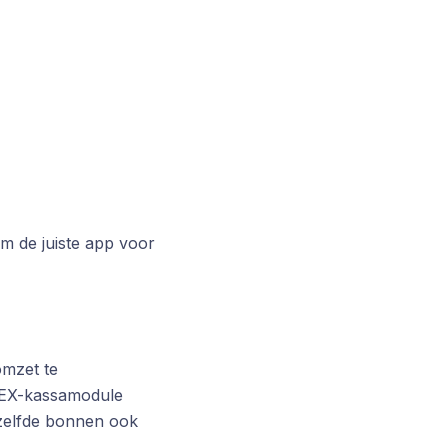
m de juiste app voor
omzet te
 BEX-kassamodule
zelfde bonnen ook