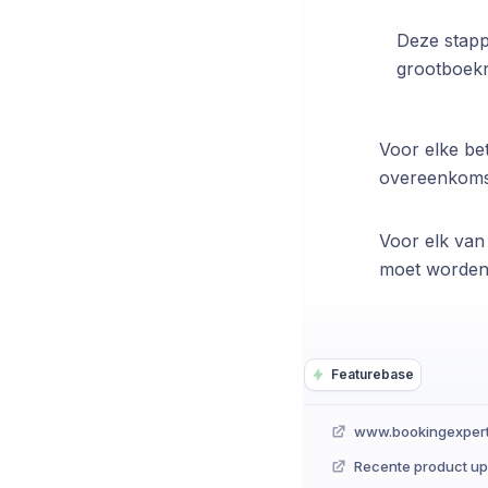
Deze stapp
grootboekr
Voor elke bet
overeenkoms
Voor elk van
moet worden
Featurebase
www.bookingexper
Recente product u