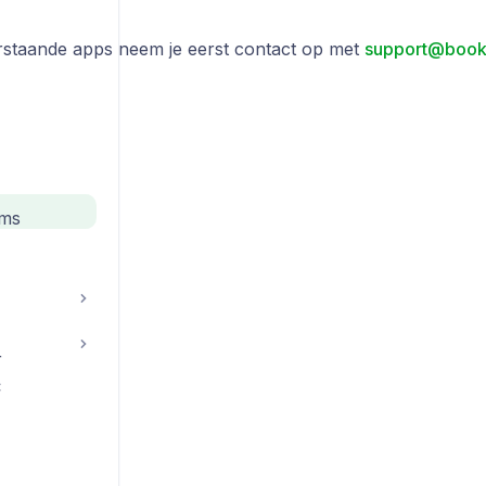
staande apps neem je eerst contact op met
support@book
ems
r
C