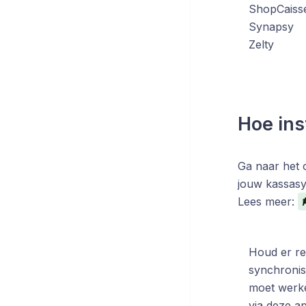
ShopCaiss
Synapsy
Zelty
Hoe ins
Ga naar het 
jouw kassasys
Lees meer:
Houd er re
synchronis
moet werke
via deze a