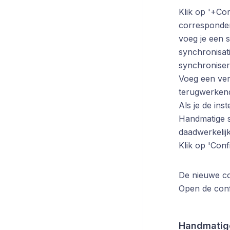
Klik op '+Con
corresponder
voeg je een s
synchronisati
synchroniser
Voeg een ver
terugwerkend
Als je de ins
Handmatige sy
daadwerkelij
Klik op 'Conf
De nieuwe co
Open de confi
Handmatige