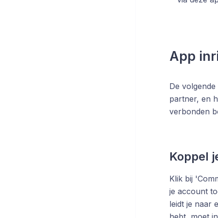
App inr
De volgende s
partner, en h
verbonden b
Koppel j
Klik bij 'Co
je account to
leidt je naar
hebt, moet i