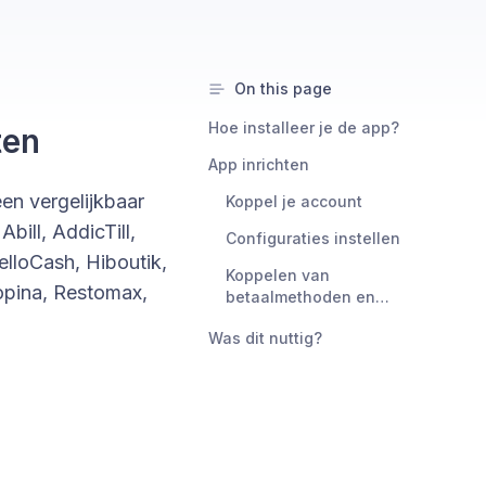
On this page
Hoe installeer je de app?
ten
App inrichten
en vergelijkbaar
Koppel je account
bill, AddicTill,
Configuraties instellen
lloCash, Hiboutik,
Koppelen van
opina, Restomax,
betaalmethoden en
grootboekrekeningen
Was dit nuttig?