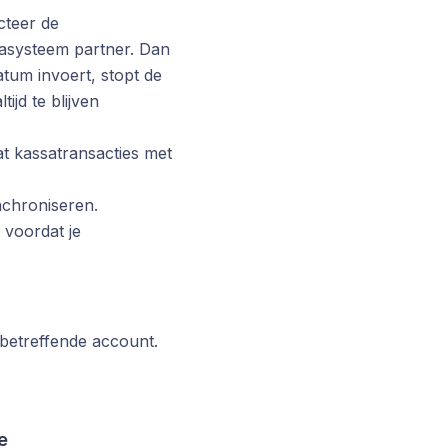
cteer de
sasysteem partner. Dan
atum invoert, stopt de
jd te blijven
t kassatransacties met
ynchroniseren.
 voordat je
 betreffende account.
e