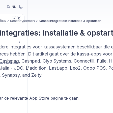
NL
K
⌘
ties
Kassasystemen
Kassa integraties: installatie & opstarten
ntegraties: installatie & opstar
rdere integraties voor kassasystemen beschikbaar die e
roces hebben. Dit artikel gaat over de kassa-apps voor A
Cashmag, Cashpad, Clyo Systems, Connectill, Fülle, He
Aan de slag met BEX App integraties
 Jalia - JDC, L'addition, Last.app, Leo2, Odoo POS, P
 Synapsy, and Zelty.
ar de relevante App Store pagina te gaan
: