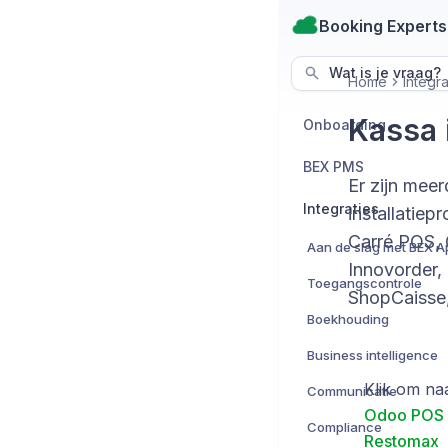
Booking Experts
Wat is je vraag?
Home
Integra
Kassa i
Onboarding
BEX PMS
Er zijn mee
Integraties
installatiep
Carré POS, 
Innovorder,
Toegangscontrole
ShopCaisse,
Boekhouding
Business intelligence
Klik om na
Communicatie
Odoo POS
Compliance
Restomax