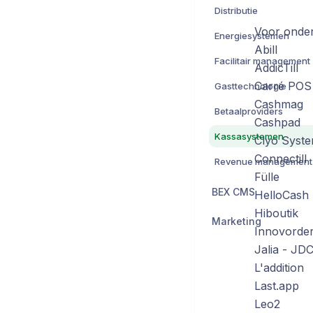
Distributie
Voor onder
Energiesystemen
Abill
Facilitair management
AddicTill
Carré POS
Gasttechnologie
Cashmag
Betaalproviders
Cashpad
Kassasystemen
Clyo Syst
Connectill
Revenue management
Fülle
BEX CMS
HelloCash
Hiboutik
Marketing
Innovorde
Jalia - JD
L'addition
Last.app
Leo2