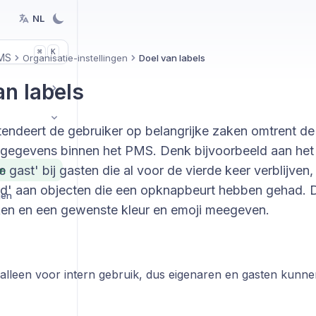
NL
K
⌘
MS
Organisatie-instellingen
Doel van labels
an labels
tendeert de gebruiker op belangrijke zaken omtrent de
gegevens binnen het PMS. Denk bijvoorbeeld aan he
e gast' bij gasten die al voor de vierde keer verblijven, 
en
d' aan objecten die een opknapbeurt hebben gehad. D
gen
en en een gewenste kleur en emoji meegeven.
 alleen voor intern gebruik, dus eigenaren en gasten kunne