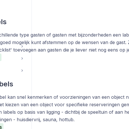
ls
chillende type gasten of gasten met bijzonderheden een lab
o goed mogelijk kunt afstemmen op de wensen van de gast. Z
acklist' toevoegen aan gasten die je liever niet nog eens op
bels
abel kan snel kenmerken of voorzieningen van een object 
et kiezen van een object voor specifieke reserveringen gema
 labels op basis van ligging - dichtbij de speeltuin of aan h
ngen - huisdiervrij, sauna, hottub.
s