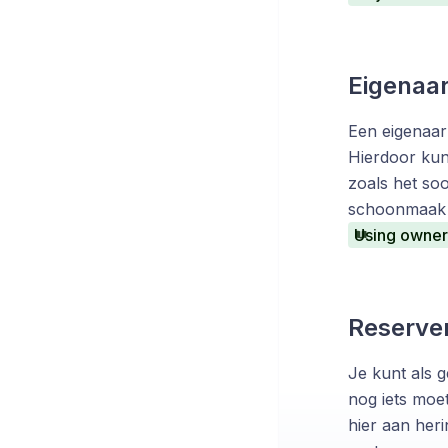
Eigenaar
Een eigenaar
Hierdoor kun 
zoals het so
schoonmaak 
Using owner
Reserver
Je kunt als 
nog iets moe
hier aan heri