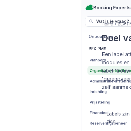
Booking Experts
Wat is je vraag?
Home
BEX P
Doel v
Onboarding
BEX PMS
Een label at
Planbord
modules en 
label 'trouw
Organisatie-instelling
'gerenoveer
Administratie-instellin
zelf aanmak
Inrichting
Prijsstelling
Financieel
Labels zijn
zien.
Reserveringsbeheer