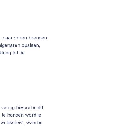
r naar voren brengen.
 eigenaren opslaan,
king tot de
rvering bijvoorbeeld
 te hangen word je
welijksreis', waarbij