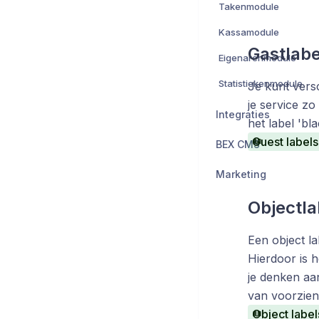
Takenmodule
Kassamodule
Gastlabe
Eigenarenmodule
Statistiekenmodule
Je kunt vers
je service z
Integraties
het label 'bl
Guest labels
BEX CMS
Marketing
Objectla
Een object l
Hierdoor is h
je denken aan
van voorzieni
Object label